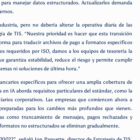
 para manejar datos estructurados. Actualizarlos demanda
ternos.
ustria, pero no debería alterar la operativa diaria de las
ía de TIS. “Nuestra prioridad es hacer que esta transición
forma para traducir archivos de pago a formatos específicos
 requeridos por ISO, damos a los equipos de tesorería la
ue garantiza estabilidad, reduce el riesgo y permite cumplir
temas ni soluciones de última hora.”
bancarios específicos para ofrecer una amplia cobertura de
en IA aborda requisitos particulares del estándar, como la
ciarios corporativos. Las empresas que comiencen ahora a
r preparadas para los cambios más profundos que vienen.
mas como truncamiento de mensajes, pagos rechazados y
 formatos no estructurados se eliminan gradualmente.
20022”, señaló Jon Paquette, director de Estrategia de TIS.