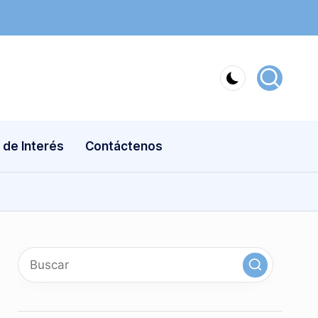
 de Interés
Contáctenos
x
linkedin
instagram
youtube