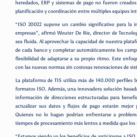
heredados, ERP y sistemas de pago no fueron creados
planificación y coordinación entre múltiples equipos in
“ISO 20022 supone un cambio significativo para la ind
empresas”, afirmó Wouter De Bie, director de Tecnolog
sea fluida. Al aprovechar la capacidad de nuestra plata
de cada banco y completar automáticamente los campos
flexibilidad de adaptarse a su propio ritmo. Este enfoq
con las nuevas normas sin costosas renovaciones de sis
La plataforma de TIS utiliza más de 140.000 perfiles 
formatos ISO. Además, una innovadora solución basada 
información de direcciones estructuradas para benefi
actualizar sus datos y flujos de pago estarán mejo
Quienes no lo hagan podrían enfrentarse a proble
tiempos de procesamiento más lentos a medida que los
“Estamos viendo ya los beneficios de anticiparse a ISO 