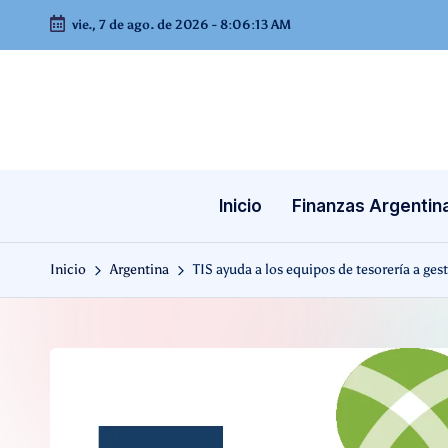
vie., 7 de ago. de 2026
-
8:06:14 AM
Saltar
al
contenido
Inicio
Finanzas Argentin
Inicio
Argentina
TIS ayuda a los equipos de tesorería a ges