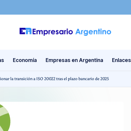
E
Empresas
en
m
Argentina
as
Economía
Empresas en Argentina
Enlaces
p
re
tionar la transición a ISO 20022 tras el plazo bancario de 2025
s
a
ri
o