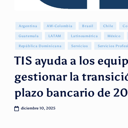
Publicado
Argentina
AW-Colombia
Brasil
Chile
Co
en
Guatemala
LATAM
Latinoamérica
México
República Dominicana
Servicios
Servicios Profes
TIS ayuda a los equip
gestionar la transici
plazo bancario de 2
diciembre 10, 2025