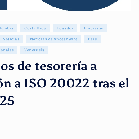
lombia
Costa Rica
Ecuador
Empresas
Noticias
Noticias de Andeanwire
Perú
ionales
Venezuela
os de tesorería a
ón a ISO 20022 tras el
025