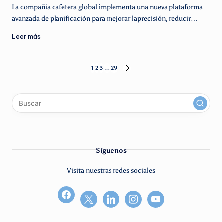
La compañía cafetera global implementa una nueva plataforma
avanzada de planificación para mejorar laprecisión, reducir…
Leer más
Paginación
1
2
3
…
29
SIGUIENTE
PÁGINA
de
x
linkedin
instagram
youtube
entradas
Síguenos
Visita nuestras redes sociales
facebook2