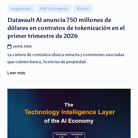
g
Publicado
Argentina
AW-Colombia
Brasil
e
en
Datavault AI anuncia 750 millones de
n
dólares en contratos de tokenización en el
ti
primer trimestre de 2026
n
abril 8, 2026
o
La cartera de contratos abarca minería y comisiones asociadas
que cubren banca, licencias de propiedad…
Leer más