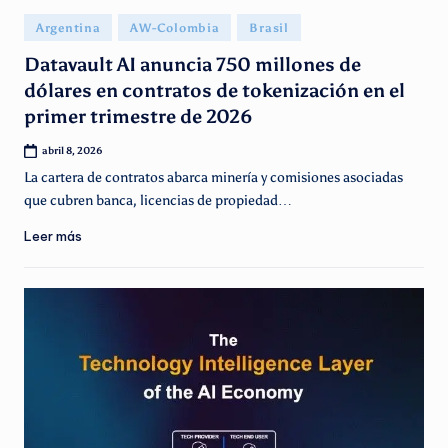
g
Publicado
Argentina
AW-Colombia
Brasil
e
en
Datavault AI anuncia 750 millones de
n
dólares en contratos de tokenización en el
ti
primer trimestre de 2026
n
abril 8, 2026
o
La cartera de contratos abarca minería y comisiones asociadas
que cubren banca, licencias de propiedad…
Leer más