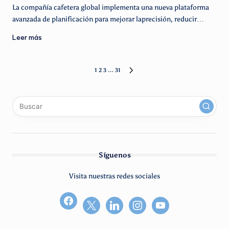
La compañía cafetera global implementa una nueva plataforma
avanzada de planificación para mejorar laprecisión, reducir…
Leer más
Paginación
1
2
3
…
31
SIGUIENTE
PÁGINA
de
x
linkedin
instagram
youtube
entradas
Síguenos
Visita nuestras redes sociales
facebook2