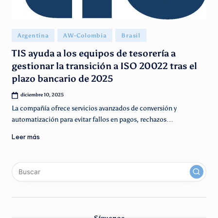
g
e
Publicado
n
Argentina
AW-Colombia
Brasil
en
ti
TIS ayuda a los equipos de tesorería a
gestionar la transición a ISO 20022 tras el
n
plazo bancario de 2025
o
diciembre 10, 2025
La compañía ofrece servicios avanzados de conversión y
automatización para evitar fallos en pagos, rechazos…
Leer más
x
linkedin
instagram
youtube