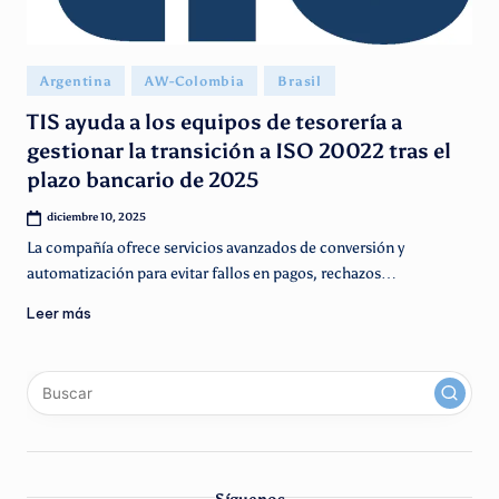
g
e
Publicado
n
Argentina
AW-Colombia
Brasil
en
ti
TIS ayuda a los equipos de tesorería a
gestionar la transición a ISO 20022 tras el
n
plazo bancario de 2025
o
diciembre 10, 2025
La compañía ofrece servicios avanzados de conversión y
automatización para evitar fallos en pagos, rechazos…
Leer más
x
linkedin
instagram
youtube