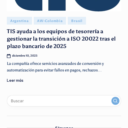
g
e
Publicado
n
Argentina
AW-Colombia
Brasil
en
ti
TIS ayuda a los equipos de tesorería a
gestionar la transición a ISO 20022 tras el
n
plazo bancario de 2025
o
diciembre 10, 2025
La compañía ofrece servicios avanzados de conversión y
automatización para evitar fallos en pagos, rechazos…
Leer más
x
linkedin
instagram
youtube