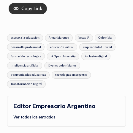
Copy Link
Etiquetas:
acceso a la educación
Anuar Marenco
becas IA
Colombia
desarrollo profesional
educación virtual
empleabilidad juvenil
formación tecnológica
IA Open University
inclusión digital
inteligencia artificial
jóvenes colombianos
oportunidades educativas
tecnologías emergentes
Transformación Digital
Editor Empresario Argentino
Ver todas las entradas