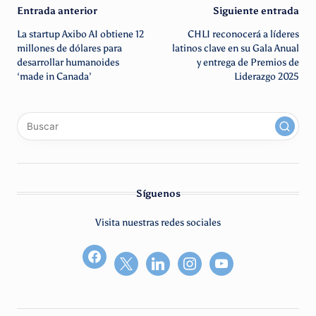
Navegación
Entrada anterior
Siguiente entrada
La startup Axibo AI obtiene 12
CHLI reconocerá a líderes
de
millones de dólares para
latinos clave en su Gala Anual
desarrollar humanoides
y entrega de Premios de
entradas
‘made in Canada’
Liderazgo 2025
x
linkedin
instagram
youtube
Síguenos
Visita nuestras redes sociales
facebook2