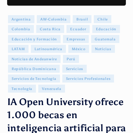
g
e
Publicado
Argentina
AW-Colombia
Brasil
Chile
n
en
Colombia
Costa Rica
Ecuador
Educación
ti
Educación y Formación
Empresas
Guatemala
n
LATAM
Latinoamérica
México
Noticias
o
Noticias de Andeanwire
Perú
República Dominicana
Servicios
Servicios de Tecnología
Servicios Profesionales
Tecnología
Venezuela
IA Open University ofrece
1.000 becas en
inteligencia artificial para