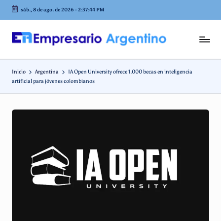
sáb., 8 de ago. de 2026
-
2:37:45 PM
Saltar
al
contenido
E
Empresas
en
m
Argentina
Inicio
Argentina
IA Open University ofrece 1.000 becas en inteligencia
p
artificial para jóvenes colombianos
r
e
s
a
ri
o
A
r