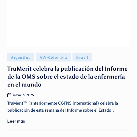
g
e
n
ti
n
o
Publicado
Argentina
AW-Colombia
Brasil
en
TruMerit celebra la publicación del Informe
de la OMS sobre el estado de la enfermería
en el mundo
mayo 16, 2025
TruMerit™ (anteriormente CGFNS International) celebra la
publicación de esta semana del Informe sobre el Estado…
Leer más