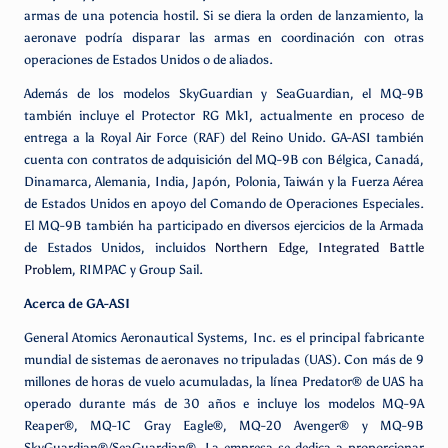
armas de una potencia hostil. Si se diera la orden de lanzamiento, la
aeronave podría disparar las armas en coordinación con otras
operaciones de Estados Unidos o de aliados.
Además de los modelos SkyGuardian y SeaGuardian, el MQ-9B
también incluye el Protector RG Mk1, actualmente en proceso de
entrega a la Royal Air Force (RAF) del Reino Unido. GA-ASI también
cuenta con contratos de adquisición del MQ-9B con Bélgica, Canadá,
Dinamarca, Alemania, India, Japón, Polonia, Taiwán y la Fuerza Aérea
de Estados Unidos en apoyo del Comando de Operaciones Especiales.
El MQ-9B también ha participado en diversos ejercicios de la Armada
de Estados Unidos, incluidos
Northern Edge
,
Integrated Battle
Problem
, RIMPAC y Group Sail.
Acerca de GA-ASI
General Atomics Aeronautical Systems, Inc. es el principal fabricante
mundial de sistemas de aeronaves no tripuladas (UAS). Con más de 9
millones de horas de vuelo acumuladas, la línea Predator® de UAS ha
operado durante más de 30 años e incluye los modelos MQ-9A
Reaper®, MQ-1C Gray Eagle®, MQ-20 Avenger® y MQ-9B
SkyGuardian®/SeaGuardian®. La empresa se dedica a proporcionar