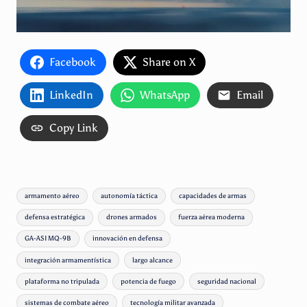
Facebook
Share on X
LinkedIn
WhatsApp
Email
Copy Link
Etiquetas:
armamento aéreo
autonomía táctica
capacidades de armas
defensa estratégica
drones armados
fuerza aérea moderna
GA-ASI MQ-9B
innovación en defensa
integración armamentística
largo alcance
plataforma no tripulada
potencia de fuego
seguridad nacional
sistemas de combate aéreo
tecnología militar avanzada