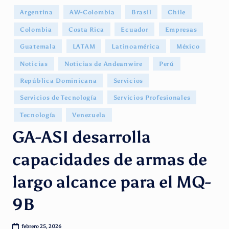
g
Publicado
Argentina
AW-Colombia
Brasil
Chile
e
en
Colombia
Costa Rica
Ecuador
Empresas
n
Guatemala
LATAM
Latinoamérica
México
ti
Noticias
Noticias de Andeanwire
Perú
n
República Dominicana
Servicios
o
Servicios de Tecnología
Servicios Profesionales
Tecnología
Venezuela
GA-ASI desarrolla
capacidades de armas de
largo alcance para el MQ-
9B
febrero 25, 2026