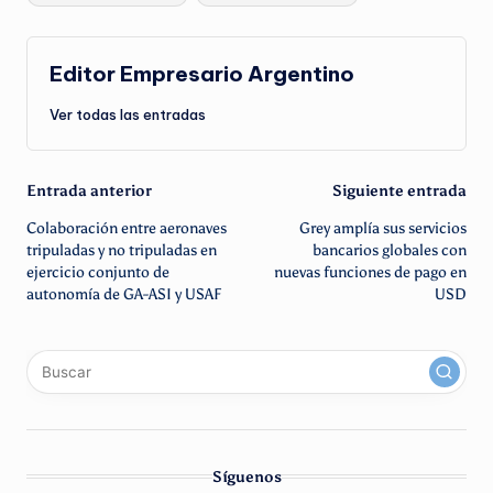
Editor Empresario Argentino
Ver todas las entradas
Navegación
Entrada anterior
Siguiente entrada
Colaboración entre aeronaves
Grey amplía sus servicios
de
tripuladas y no tripuladas en
bancarios globales con
ejercicio conjunto de
nuevas funciones de pago en
entradas
autonomía de GA-ASI y USAF
USD
x
linkedin
instagram
youtube
Síguenos