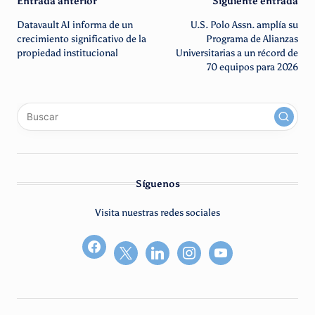
Navegación
Entrada anterior
Siguiente entrada
Datavault AI informa de un
U.S. Polo Assn. amplía su
de
crecimiento significativo de la
Programa de Alianzas
propiedad institucional
Universitarias a un récord de
entradas
70 equipos para 2026
x
linkedin
instagram
youtube
Síguenos
Visita nuestras redes sociales
facebook2