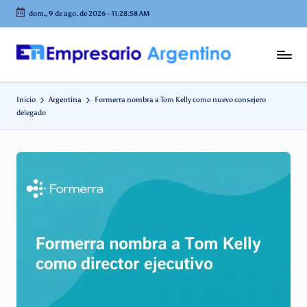
dom., 9 de ago. de 2026
-
11:28:59 AM
Saltar
al
contenido
E
Empresas
en
m
Argentina
Inicio
Argentina
Formerra nombra a Tom Kelly como nuevo consejero
p
delegado
r
e
s
a
ri
o
A
r