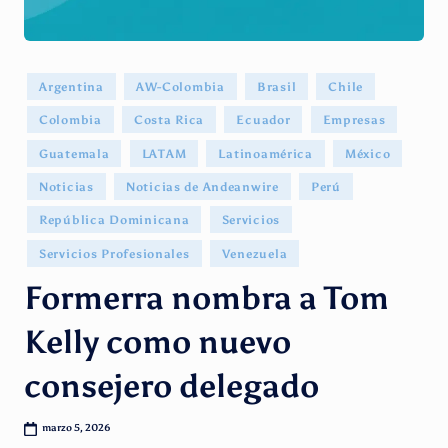
g
e
n
Publicado
Argentina
AW-Colombia
Brasil
Chile
en
ti
Colombia
Costa Rica
Ecuador
Empresas
n
Guatemala
LATAM
Latinoamérica
México
o
Noticias
Noticias de Andeanwire
Perú
República Dominicana
Servicios
Servicios Profesionales
Venezuela
Formerra nombra a Tom
Kelly como nuevo
consejero delegado
marzo 5, 2026