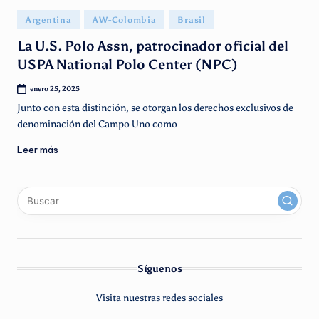
g
Publicado
Argentina
AW-Colombia
Brasil
e
en
La U.S. Polo Assn, patrocinador oficial del
n
USPA National Polo Center (NPC)
ti
enero 25, 2025
n
Junto con esta distinción, se otorgan los derechos exclusivos de
o
denominación del Campo Uno como…
Leer más
x
linkedin
instagram
youtube
Síguenos
Visita nuestras redes sociales