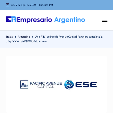
vie., 7 de ago. de 2026
-
4:08:07 PM
Saltar
al
contenido
E
Empresas
en
m
Argentina
Inicio
Argentina
Una filial de Pacific Avenue Capital Partners completa la
p
adquisición de ESE World a Amcor
r
e
s
a
ri
o
A
r