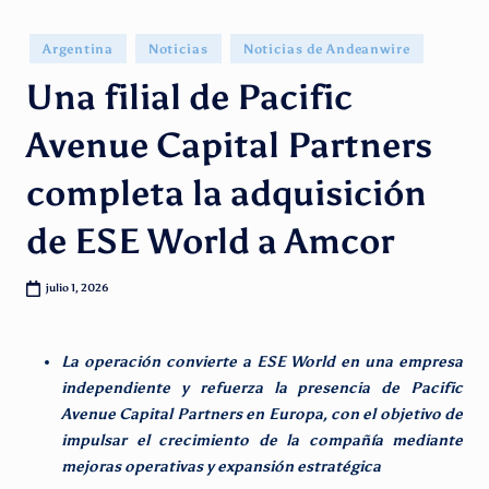
g
e
Publicado
Argentina
Noticias
Noticias de Andeanwire
en
n
Una filial de Pacific
ti
Avenue Capital Partners
n
completa la adquisición
o
de ESE World a Amcor
julio 1, 2026
La operación convierte a ESE World en una empresa
independiente y refuerza la presencia de Pacific
Avenue Capital Partners en Europa, con el objetivo de
impulsar el crecimiento de la compañía mediante
mejoras operativas y expansión estratégica