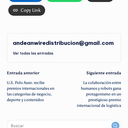
Copy Link
andeanwiredistribucion@gmail.com
Ver todas las entradas
Navegación
Entrada anterior
Siguiente entrada
U.S. Polo Assn. recibe
La colaboración entre
de
premios internacionales en
humanos y robots gana
las categorías de negocio,
protagonismo en un
entradas
deporte y contenidos
prestigioso premio
internacional de logística
x
linkedin
instagram
youtube