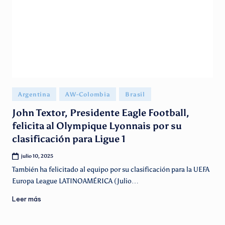
g
e
n
ti
n
o
Publicado
Argentina
AW-Colombia
Brasil
en
John Textor, Presidente Eagle Football,
felicita al Olympique Lyonnais por su
clasificación para Ligue 1
julio 10, 2025
También ha felicitado al equipo por su clasificación para la UEFA
Europa League LATINOAMÉRICA (Julio…
Leer más