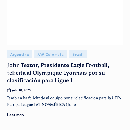
g
e
n
ti
n
o
Publicado
Argentina
AW-Colombia
Brasil
en
John Textor, Presidente Eagle Football,
felicita al Olympique Lyonnais por su
clasificación para Ligue 1
julio 10, 2025
También ha felicitado al equipo por su clasificación para la UEFA
Europa League LATINOAMÉRICA (Julio…
Leer más