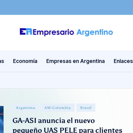
E
Empresas
en
m
Argentina
as
Economía
Empresas en Argentina
Enlaces
p
re
s
a
Publicado
Argentina
AW-Colombia
Brasil
ri
en
GA-ASI anuncia el nuevo
o
pequeño UAS PELE para clientes