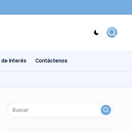
 de Interés
Contáctenos
x
linkedin
instagram
youtube