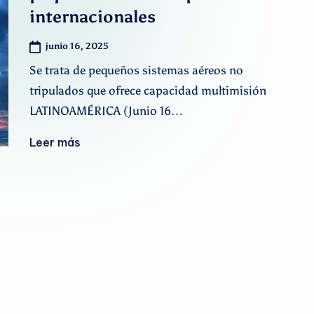
A
internacionales
r
junio 16, 2025
g
Se trata de pequeños sistemas aéreos no
tripulados que ofrece capacidad multimisión
e
LATINOAMÉRICA (Junio 16…
n
Leer más
ti
n
o