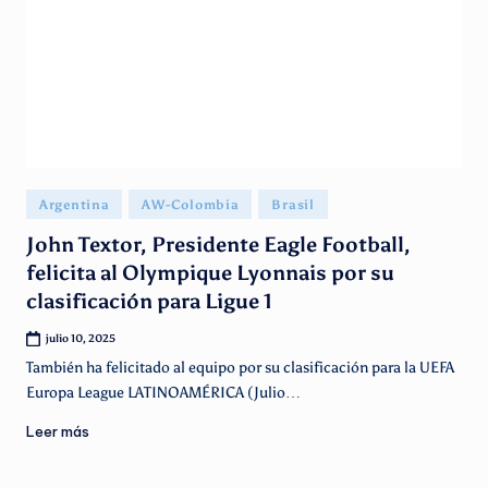
g
e
n
ti
n
o
Publicado
Argentina
AW-Colombia
Brasil
en
John Textor, Presidente Eagle Football,
felicita al Olympique Lyonnais por su
clasificación para Ligue 1
julio 10, 2025
También ha felicitado al equipo por su clasificación para la UEFA
Europa League LATINOAMÉRICA (Julio…
Leer más