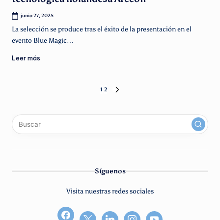
junio 27, 2025
La selección se produce tras el éxito de la presentación en el
evento Blue Magic…
Leer más
Paginación
1
2
SIGUIENTE
PÁGINA
de
x
linkedin
instagram
youtube
entradas
Síguenos
Visita nuestras redes sociales
facebook2