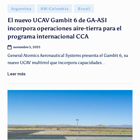
g
Publicado
Argentina
AW-Colombia
Brasil
e
en
El nuevo UCAV Gambit 6 de GA-ASI
n
incorpora operaciones aire-tierra para el
ti
programa internacional CCA
n
noviembre 5, 2025
o
General Atomics Aeronautical Systems presenta el Gambit 6, su
nuevo UCAV multirrol que incorpora capacidades…
Leer más