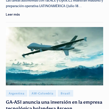
Las tareas autónomas con TacACE y Optix.C2 muestran madurez y
preparación operativa LATINOAMÉRICA (Julio 18…
Leer más
Publicado
Argentina
AW-Colombia
Brasil
en
GA-ASI anuncia una inversión en la empresa
tecnológica holandesa Arceon