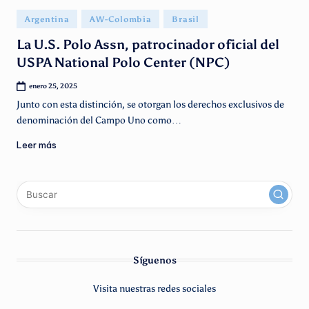
g
Publicado
Argentina
AW-Colombia
Brasil
e
en
La U.S. Polo Assn, patrocinador oficial del
n
USPA National Polo Center (NPC)
ti
enero 25, 2025
n
Junto con esta distinción, se otorgan los derechos exclusivos de
o
denominación del Campo Uno como…
Leer más
x
linkedin
instagram
youtube
Síguenos
Visita nuestras redes sociales