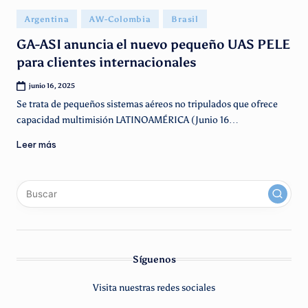
g
Publicado
Argentina
AW-Colombia
Brasil
e
en
GA-ASI anuncia el nuevo pequeño UAS PELE
n
para clientes internacionales
ti
junio 16, 2025
n
Se trata de pequeños sistemas aéreos no tripulados que ofrece
o
capacidad multimisión LATINOAMÉRICA (Junio 16…
Leer más
x
linkedin
instagram
youtube
Síguenos
Visita nuestras redes sociales