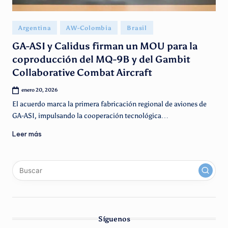
g
e
Publicado
Argentina
AW-Colombia
Brasil
n
en
GA-ASI y Calidus firman un MOU para la
ti
coproducción del MQ-9B y del Gambit
n
Collaborative Combat Aircraft
o
enero 20, 2026
El acuerdo marca la primera fabricación regional de aviones de
GA-ASI, impulsando la cooperación tecnológica…
Leer más
x
linkedin
instagram
youtube
Síguenos