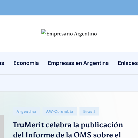
E
Empresas
en
m
Argentina
as
Economía
Empresas en Argentina
Enlaces
p
re
s
a
Publicado
Argentina
AW-Colombia
Brasil
ri
en
TruMerit celebra la publicación
o
del Informe de la OMS sobre el