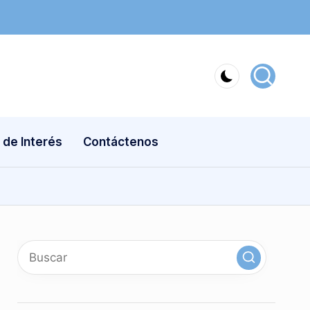
 de Interés
Contáctenos
x
linkedin
instagram
youtube