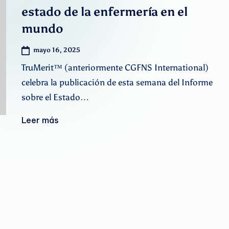
A
estado de la enfermería en el
mundo
r
g
mayo 16, 2025
TruMerit™ (anteriormente CGFNS International)
e
celebra la publicación de esta semana del Informe
n
sobre el Estado…
ti
Leer más
n
o