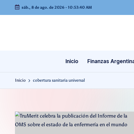
sáb., 8 de ago. de 2026
-
10:53:40 AM
Saltar
al
contenido
Inicio
Finanzas Argentin
Inicio
cobertura sanitaria universal