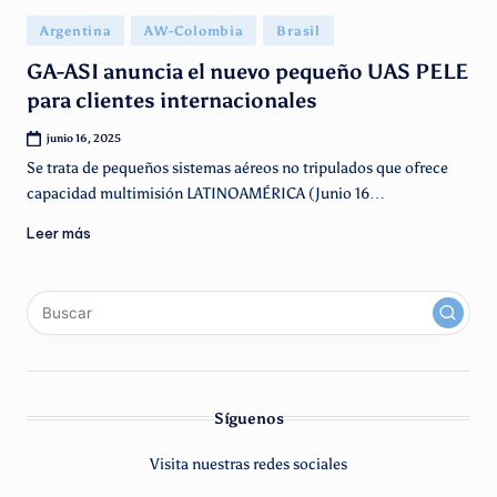
g
Publicado
Argentina
AW-Colombia
Brasil
e
en
GA-ASI anuncia el nuevo pequeño UAS PELE
n
para clientes internacionales
ti
junio 16, 2025
n
Se trata de pequeños sistemas aéreos no tripulados que ofrece
o
capacidad multimisión LATINOAMÉRICA (Junio 16…
Leer más
x
linkedin
instagram
youtube
Síguenos
Visita nuestras redes sociales