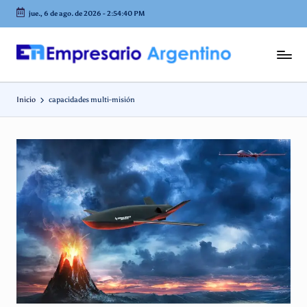
jue., 6 de ago. de 2026
-
2:54:40 PM
Saltar
al
contenido
E
Empresas
en
m
Argentina
Inicio
capacidades multi-misión
p
r
e
s
a
ri
o
A
r