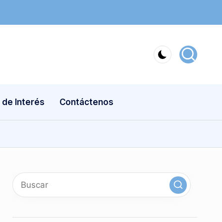
 de Interés
Contáctenos
x
linkedin
instagram
youtube