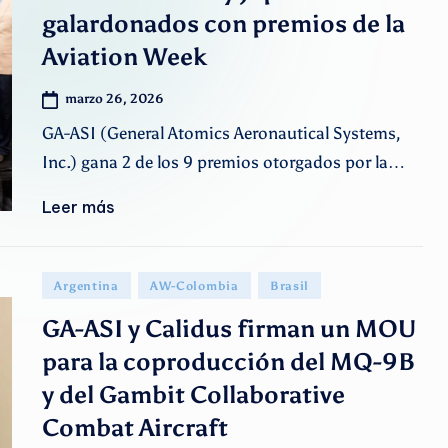
A
galardonados con premios de la
Aviation Week
r
g
marzo 26, 2026
GA-ASI (General Atomics Aeronautical Systems,
e
Inc.) gana 2 de los 9 premios otorgados por la…
n
Leer más
ti
n
Publicado
Argentina
AW-Colombia
Brasil
o
en
GA-ASI y Calidus firman un MOU
para la coproducción del MQ-9B
y del Gambit Collaborative
Combat Aircraft