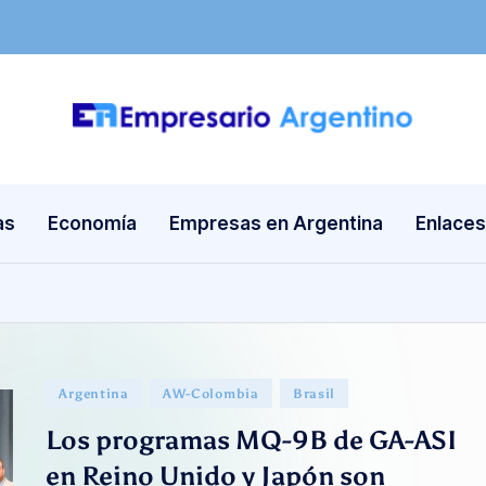
E
Empresas
en
m
Argentina
as
Economía
Empresas en Argentina
Enlaces
p
re
s
a
Publicado
Argentina
AW-Colombia
Brasil
ri
en
Los programas MQ-9B de GA-ASI
o
en Reino Unido y Japón son