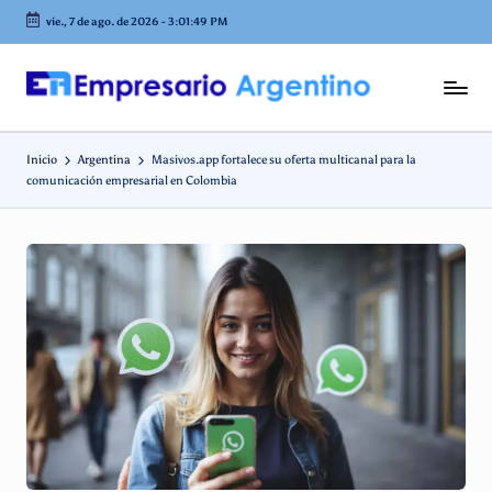
vie., 7 de ago. de 2026
-
3:01:50 PM
Saltar
al
contenido
E
Empresas
en
m
Argentina
Inicio
Argentina
Masivos.app fortalece su oferta multicanal para la
p
comunicación empresarial en Colombia
r
e
s
a
ri
o
A
r