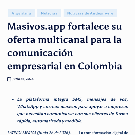
g
e
Publicado
Argentina
Noticias
Noticias de Andeanwire
en
n
Masivos.app fortalece su
ti
oferta multicanal para la
n
comunicación
o
empresarial en Colombia
junio 26, 2026
La plataforma integra SMS, mensajes de voz,
WhatsApp y correos masivos para apoyar a empresas
que necesitan comunicarse con sus clientes de forma
rápida, automatizada y medible.
LATINOAMÉRICA (Junio 26 de 2026).
La transformación digital de