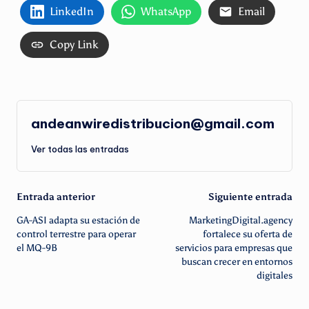
LinkedIn
WhatsApp
Email
Copy Link
andeanwiredistribucion@gmail.com
Ver todas las entradas
Navegación
Entrada anterior
Siguiente entrada
GA-ASI adapta su estación de
MarketingDigital.agency
de
control terrestre para operar
fortalece su oferta de
el MQ-9B
servicios para empresas que
entradas
buscan crecer en entornos
digitales