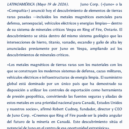
LATINOAMÉRICA (Mayo 19 de 2026).
Juno Corp. («Juno» o la
«Compañía») anunció hoy el descubrimiento de elementos de tierras
raras pesadas —incluidos los metales magnéticos esenciales para
defensa, aeroespacial, vehículos eléctricos y energías limpias— dentro
de su sistema de minerales críticos Vespa en Ring of Fire, Ontario. El
descubrimiento se sitúa dentro del mismo sistema geológico que las
intersecciones de hierro, titanio, vanadio, escandio y galio de alta ley
anunciadas previamente por Juno en Vespa, ampliando así los
descubrimientos de minerales críticos.
«Los metales magnéticos de tierras raras son los materiales con los
que se construyen los modernos sistemas de defensa, cazas militares,
vehículos eléctricos e infraestructuras de energía limpia. El suministro
global está dominado por un único país que ha demostrado su
disposición a utilizar los controles de exportación como herramienta
de presión geopolítica, convirtiendo las fuentes seguras y aliadas de
estos metales en una prioridad nacional para Canadá, Estados Unidos
y nuestros socios», afirmó Robert Cudney, fundador, director y CEO
de Juno Corp. «Creemos que Ring of Fire puede ser la piedra angular
del futuro de la minería en Canadá. Este descubrimiento sitúa el
potencial de Juno en el centro de esa oportunidad estratégica».