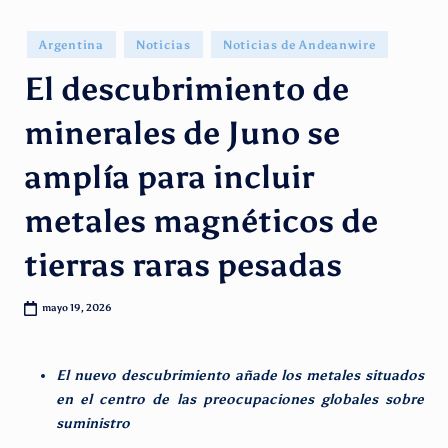
g
e
Publicado
Argentina
Noticias
Noticias de Andeanwire
en
n
El descubrimiento de
ti
minerales de Juno se
n
amplía para incluir
o
metales magnéticos de
tierras raras pesadas
mayo 19, 2026
El nuevo descubrimiento añade los metales situados
en el centro de las preocupaciones globales sobre
suministro