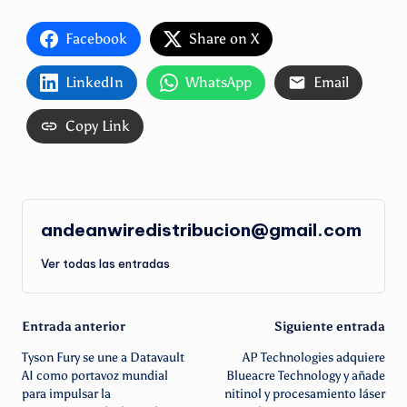
Facebook
Share on X
LinkedIn
WhatsApp
Email
Copy Link
andeanwiredistribucion@gmail.com
Ver todas las entradas
Navegación
Entrada anterior
Siguiente entrada
Tyson Fury se une a Datavault
AP Technologies adquiere
de
AI como portavoz mundial
Blueacre Technology y añade
para impulsar la
nitinol y procesamiento láser
entradas