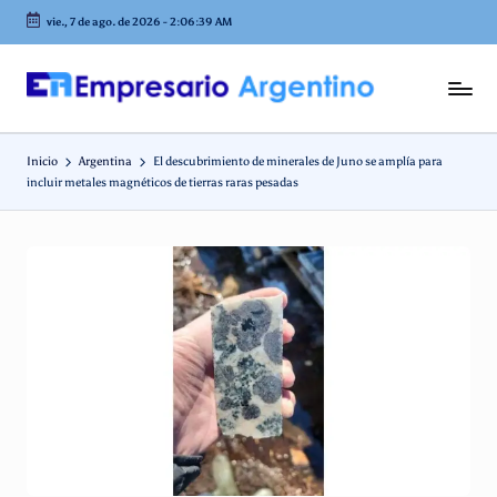
vie., 7 de ago. de 2026
-
2:06:39 AM
Saltar
al
contenido
E
Empresas
en
m
Argentina
Inicio
Argentina
El descubrimiento de minerales de Juno se amplía para
p
incluir metales magnéticos de tierras raras pesadas
r
e
s
a
ri
o
A
r