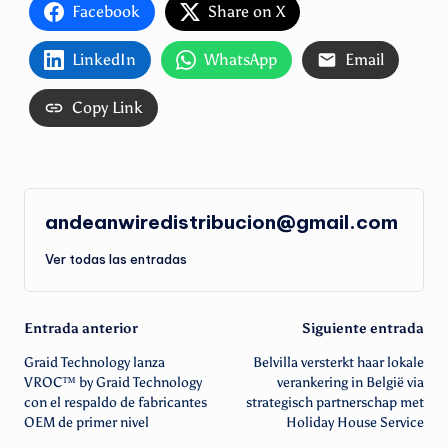
Facebook
Share on X
LinkedIn
WhatsApp
Email
Copy Link
andeanwiredistribucion@gmail.com
Ver todas las entradas
Navegación
Entrada anterior
Siguiente entrada
Graid Technology lanza
Belvilla versterkt haar lokale
de
VROC™ by Graid Technology
verankering in België via
con el respaldo de fabricantes
strategisch partnerschap met
entradas
OEM de primer nivel
Holiday House Service