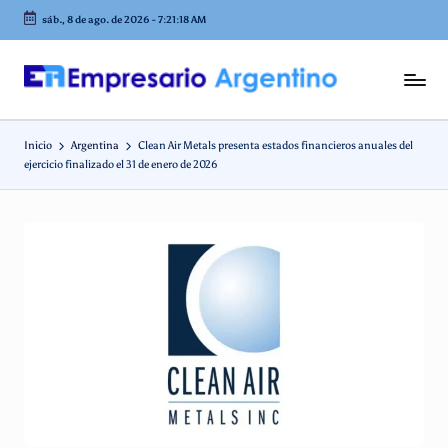
sáb., 8 de ago. de 2026
-
7:21:18 AM
Saltar
al
contenido
E
Empresas
en
m
Argentina
Inicio
Argentina
Clean Air Metals presenta estados financieros anuales del
p
ejercicio finalizado el 31 de enero de 2026
r
e
s
a
ri
o
A
r