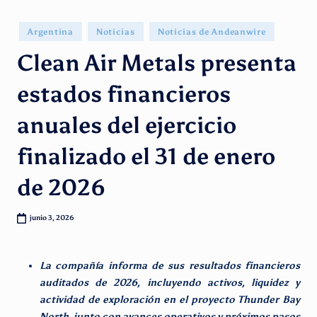
g
e
Publicado
Argentina
Noticias
Noticias de Andeanwire
en
n
Clean Air Metals presenta
ti
estados financieros
n
anuales del ejercicio
o
finalizado el 31 de enero
de 2026
junio 3, 2026
La compañía informa de sus resultados financieros
auditados de 2026, incluyendo activos, liquidez y
actividad de exploración en el proyecto Thunder Bay
North, junto con avances operativos y próximos pasos