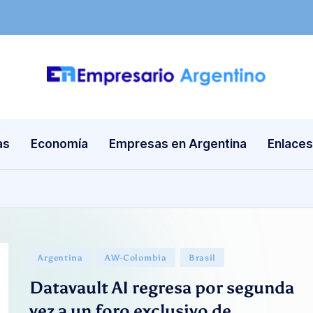
E
Empresas
en
m
Argentina
as
Economía
Empresas en Argentina
Enlaces
p
re
s
a
Publicado
Argentina
AW-Colombia
Brasil
ri
en
Datavault AI regresa por segunda
o
vez a un foro exclusivo de