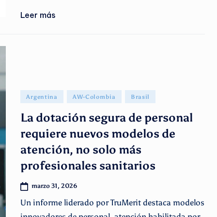
Leer más
Publicado
Argentina
AW-Colombia
Brasil
en
La dotación segura de personal
requiere nuevos modelos de
atención, no solo más
profesionales sanitarios
marzo 31, 2026
Un informe liderado por TruMerit destaca modelos
innovadores de personal, atención habilitada por