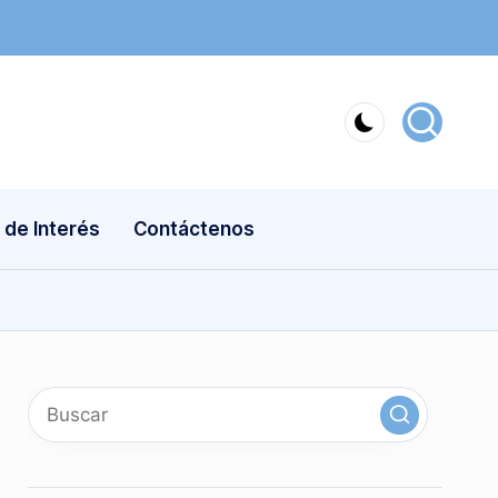
 de Interés
Contáctenos
x
linkedin
instagram
youtube