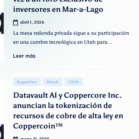
A
inversores en Mar-a-Lago
r
abril 1, 2026
g
La mesa redonda privada sigue a su participación
en una cumbre tecnológica en Utah para…
e
n
Leer más
ti
Publicado
n
Argentina
Brasil
Chile
en
Datavault AI y Coppercore Inc.
o
anuncian la tokenización de
recursos de cobre de alta ley en
Coppercoin™
marzo 31, 2026